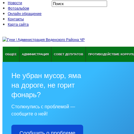
Новости
Фотоальбом
Онлайн обращение
Контакты
Карта сайта
ОБЩЕЕ
АДМИНИСТРАЦИЯ
СОВЕТ ДЕПУТАТОВ
ПРОТИВОДЕЙСТВИЕ КОРРУП
Не убран мусор, яма
на дороге, не горит
фонарь?
Столкнулись с проблемой —
сообщите о ней!
Сообщить о проблеме