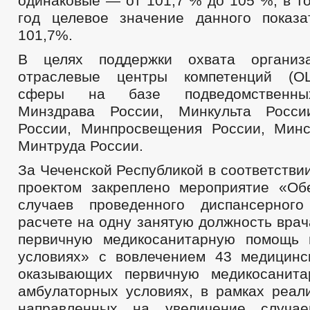
одинаковые — от 101,7 % до 105 %, в т
год целевое значение данного показа
101,7%.
В целях поддержки охвата организ
отраслевые центры компетенций (О
сферы на базе подведомственны
Минздрава России, Минкульта Росси
России, Минпросвещения России, Мин
Минтруда России.
За Чеченской Республикой в соответств
проектом закреплено мероприятие «Об
случаев проведенного диспансерног
расчете на одну занятую должность вра
первичную медикосанитарную помощь 
условиях» с вовлечением 43 медицинс
оказывающих первичную медикосанит
амбулаторных условиях, в рамках реали
направленных на увеличение случае