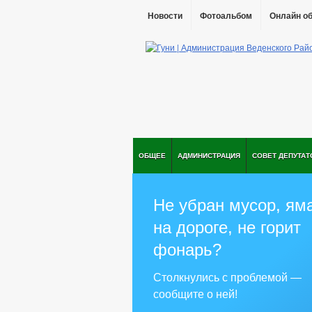
Новости
Фотоальбом
Онлайн о
ОБЩЕЕ
АДМИНИСТРАЦИЯ
СОВЕТ ДЕПУТАТ
Не убран мусор, ям
на дороге, не горит
фонарь?
Столкнулись с проблемой —
сообщите о ней!