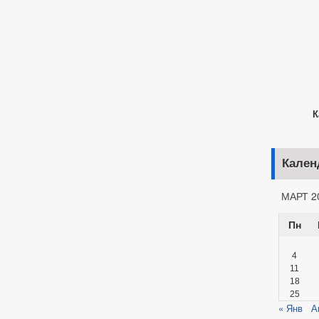
Кар
Кален
МАРТ 2
Пн
4
11
18
25
« Янв
А