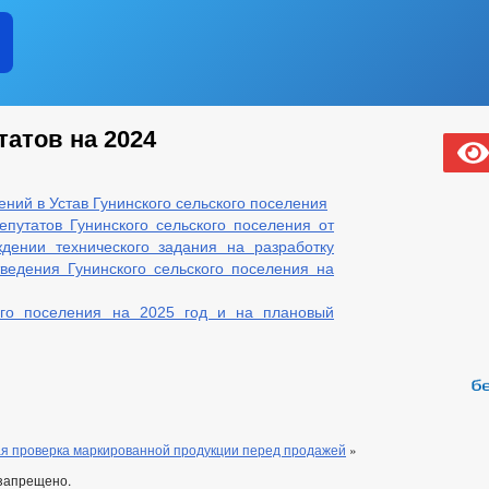
атов на 2024
ний в Устав Гунинского сельского поселения
путатов Гунинского сельского поселения от
дении технического задания на разработку
ведения Гунинского сельского поселения на
ого поселения на 2025 год и на плановый
я проверка маркированной продукции перед продажей
»
запрещено.