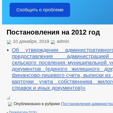
Сообщить о проблеме
Постановления на 2012 год
10 декабря, 2018
admin
Об утверждении административног
предоставления администрацией
сельского поселения муниципальной у
документов (единого жилищного док
финансово-лицевого счета, выписки из 
карточки учета собственника жило
справок и иных документов)»
Опубликовано в рубрике
Постановления администр
«
Прокуратура 2018 г.