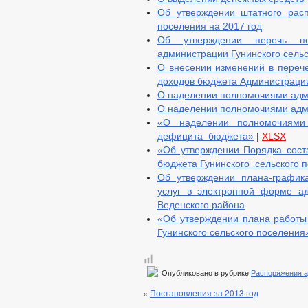
Об утверждении штатного расп
поселения на 2017 год
Об утверждении перечь п
администрации Гунинского сель
О внесении изменений в перече
доходов бюджета Администрации
О наделении полномочиями адм
О наделении полномочиями адм
«О наделении полномочиями 
дефицита бюджета»
|
XLSX
«Об утверждении Порядка сост
бюджета Гунинского сельского 
Об утверждении плана-график
услуг в электронной форме ад
Веденского района
«Об утверждении плана работы 
Гунинского сельского поселения
Опубликовано в рубрике
Распоряжения 
«
Постановления за 2013 год