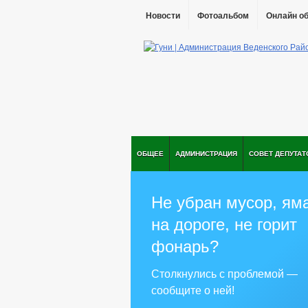
Новости
Фотоальбом
Онлайн о
ОБЩЕЕ
АДМИНИСТРАЦИЯ
СОВЕТ ДЕПУТАТ
Не убран мусор, ям
на дороге, не горит
фонарь?
Столкнулись с проблемой —
сообщите о ней!