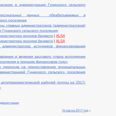
исания в администрации Гунинского сельского
ерсональных данных обрабатываемых в
ского поселения
нь главных администраторов (администраторов)
 Гунинского сельского поселения
инистратора доходов бюджета
|
XLSX
инистратора доходов бюджета
|
XLSX
администратора источников финансирования
авления и ведения кассового плана исполнения
поселения в текущем финансовом году»
а перехода на предоставление муниципальных
министрацией Гунинского сельского поселения
антитеррористической рабочей группы на 2017г
»
администрации
Устав на 2017 год
»