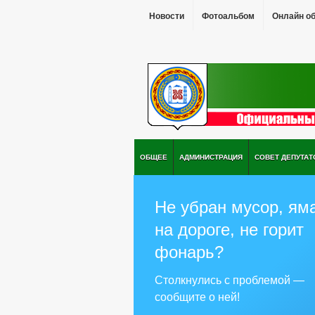
Новости
Фотоальбом
Онлайн о
ОБЩЕЕ
АДМИНИСТРАЦИЯ
СОВЕТ ДЕПУТАТ
Не убран мусор, ям
на дороге, не горит
фонарь?
Столкнулись с проблемой —
сообщите о ней!