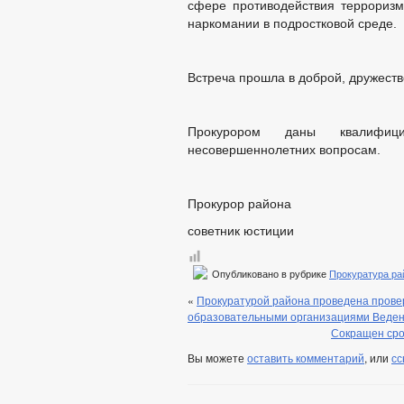
сфере противодействия терроризму
наркомании в подростковой среде.
Встреча прошла в доброй, дружеств
Прокурором даны квалифиц
несовершеннолетних вопросам.
Прокурор района
советник юсти
Опубликовано в рубрике
Прокуратура ра
«
Прокуратурой района проведена прове
образовательными организациями Веденс
Сокращен сро
Вы можете
оставить комментарий
, или
сс