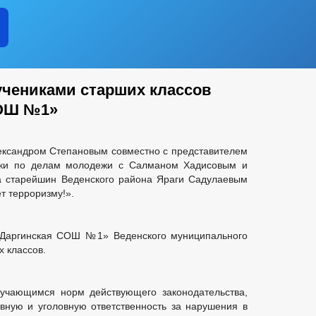
учениками старших классов
СОШ №1»
ександром Степановым совместно с представителем
ики по делам молодежи с Салманом Хадисовым и
а старейшин Веденского
района Яраги Садулаевым
т терроризму!».
Даргинская СОШ №1» Веденского муниципального
х классов.
учающимся норм действующего законодательства,
ную и уголовную ответственность за нарушения в