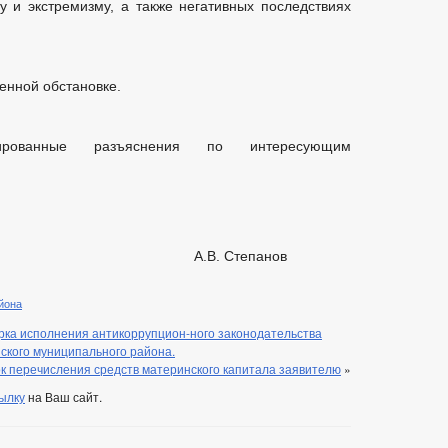
 и экстремизму, а также негативных последствиях
енной обстановке.
ированные разъяснения по интересующим
ции А.В. Степанов
йона
рка исполнения антикоррупцион-ного законодательства
кого муниципального района.
к перечисления средств материнского капитала заявителю
»
ылку
на Ваш сайт.