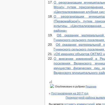
О реорганизации муниципаль
Мохк)» путем присоединения
«Централизованная клубная сис
О реорганизации муницип
(Первомайское)» путем прис
культуры «Централизованная 
района»
Об оказании материальной
Гунинского сельского поселения
Об оказании материальной п
Гунинского сельского поселени
«Об имениях объектов ОКТМО н
О внесении изменений в Реше
поселения Веденского муни
имущество физических лиц на
Веденского муниципального рай
Опубликовано в рубрике
Решения
«
Постановления на 2017 год
Прокуратурой района выявл
Вы можете
оставить комментарий
, или
сс