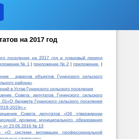
атов на 2017 год
ого поселения на 2017 год и плановый период
иложение № 1
|
приложение № 2
|
приложение
|
ние адресов объектов Гунинского сельского
льного района»
ний в Устав Гунинского сельского поселения
ние Совета депутатов Гунинского сельского
 01«О бюджете Гунинского сельского поселения
018-2019гг.»
ешение Совета депутатов «Об утверждении
родной дружине муниципального образования
» от 23.05.2016 № 13
я «О системе мотивации профессиональной
ипальных служащих»