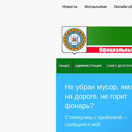
Новости
Фотоальбом
Онлайн о
ОБЩЕЕ
АДМИНИСТРАЦИЯ
СОВЕТ ДЕПУТАТ
Не убран мусор, ям
на дороге, не горит
фонарь?
Столкнулись с проблемой —
сообщите о ней!