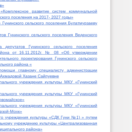
в»
«Комплексное развитие систем коммунальной
ского поселения на 2017- 2027 годы»
е Гунинского сельского поселения Булатмурзаеву
ов Гунинского сельского поселения Веденского
 депутатов Гунинского сельского поселения
айона от 16.11.2012г. № 08 «Об утверждении
тельного проектирования Гунинского сельского
льного района «
помощи главному специалисту администрации
я Ахмадовой Хазане Сайпуевне
пального учреждения культуры МКУ «Гунинский
пального учреждения культуры МКУ «Гунинский
ервомайское»
пального учреждения культуры МКУ «Гунинский
арзой-Мохк»
го учреждения культуры «СДК Гуни №1) » путем
льному учреждению культуры «Централизованная
ниципального района»