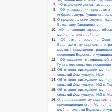
«О выделении денежных средст
Об утверждении программы 
инфраструктуры Гунинского сель
О предоставлении отпуска глав
Бексултану Ханалиевичу
«О присвоение адресов объект
муниципального района»
Об отмене решение Совета
Веденского муниципального р
местных нормативов градострои
поселения Веденского муниципа
Об оказании материальной 
Гунинского сельского поселени
Об отмене ликвидации муници
сельский Дом культуры №1»
Об отмене ликвидации муници
сельский Дом культуры №2 с. П
Об отмене ликвидации муници
сельский Дом культуры №3 с. М
О реорганизации муниципально
присоединения его к Муниципа
клубная система Веденского му