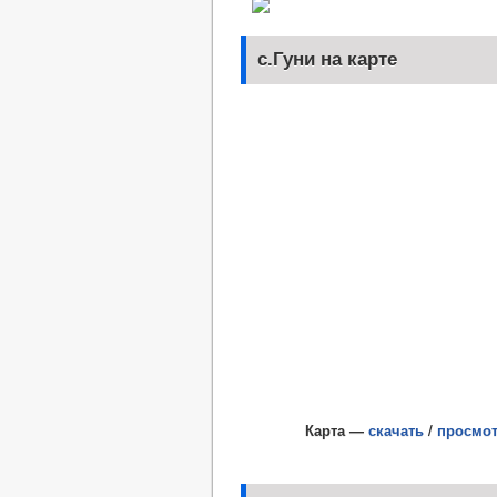
с.Гуни на карте
Карта —
скачать
/
просмот