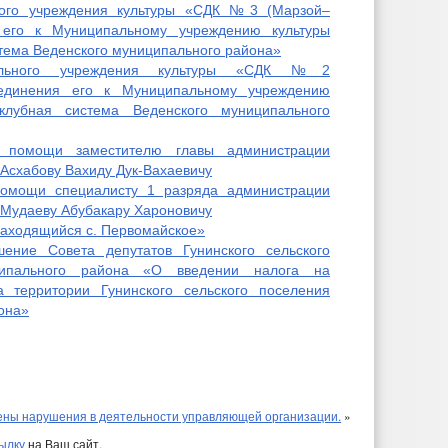
ного учреждения культуры «СДК №3 (Марзой–
 его к Муниципальному учреждению культуры
тема Веденского муниципального района»
ального учреждения культуры «СДК №2
оединения его к Муниципальному учреждению
клубная система Веденского муниципального
 помощи заместителю главы администрации
 Асхабову Вахиду Дук-Вахаевичу
омощи специалисту 1 разряда администрации
я Мудаеву Абубакару Хароновичу
аходящийся с. Первомайское»
ние Совета депутатов Гунинского сельского
ципального района «О введении налога на
 территории Гунинского сельского поселения
она»
ены нарушения в деятельности управляющей организации.
»
ылку
на Ваш сайт.