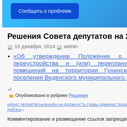
Сообщить о проблеме
Решения Совета депутатов на 
10 декабря, 2014
admin
«Об утверждении Положение о с
переустройства и (или) переплан
помещений на территории Гунинско
поселения Веденского муниципального 
Опубликовано в рубрике
Решения
ИДРИС ЧЕРХИГОВ НАЗНАЧЕН НА ДОЛЖНОСТЬ ГЛАВЫ АДМИНИСТРАЦ
РАЙОНА
»
Комментирование и размещение ссылок запреще